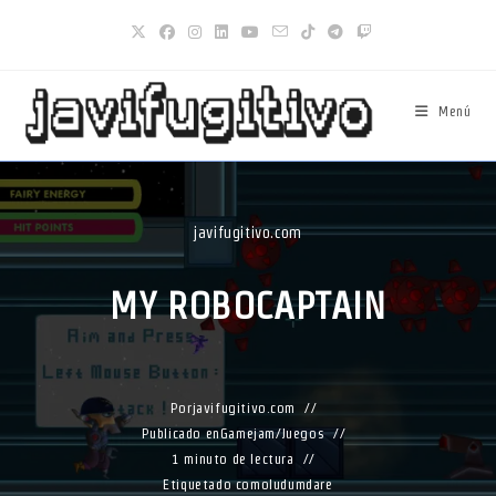
Ir
al
contenido
Menú
javifugitivo.com
MY ROBOCAPTAIN
Por
javifugitivo.com
Publicado en
Gamejam
/
Juegos
1 minuto de lectura
Etiquetado como
ludumdare