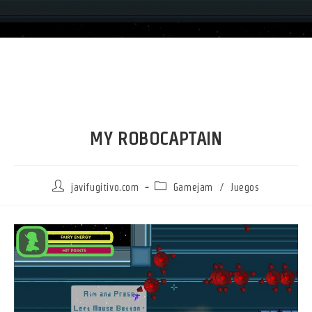
MY ROBOCAPTAIN
Autor
Categoría
javifugitivo.com
Gamejam
/
Juegos
de
de
la
la
entrada:
entrada: