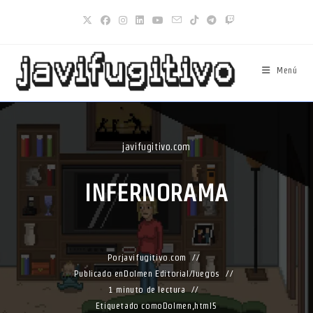
Ir
al
contenido
Menú
javifugitivo.com
INFERNORAMA
Por
javifugitivo.com
Publicado en
Dolmen Editorial
/
Juegos
1 minuto de lectura
Etiquetado como
Dolmen
,
html5