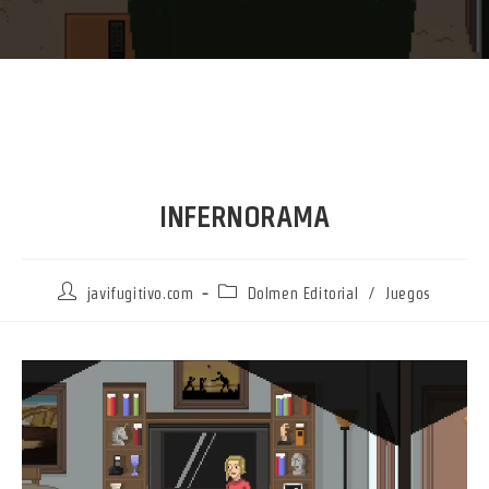
INFERNORAMA
Autor
Categoría
javifugitivo.com
Dolmen Editorial
/
Juegos
de
de
la
la
entrada:
entrada: