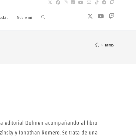
sskit
Sobre mí
Alternar
búsqueda
>
html5
de
la
web
la editorial Dolmen acompañando al libro
zinsky y Jonathan Romero. Se trata de una