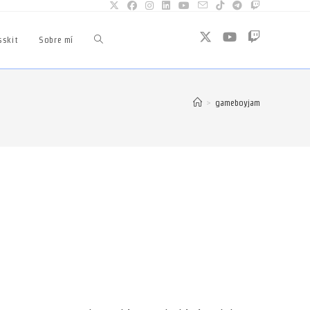
sskit
Sobre mí
Alternar
búsqueda
>
gameboyjam
de
la
web